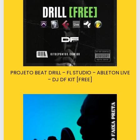
PROJETO BEAT DRILL – FL STUDIO – ABLETON LIVE
– DJ DF KIT [FREE]