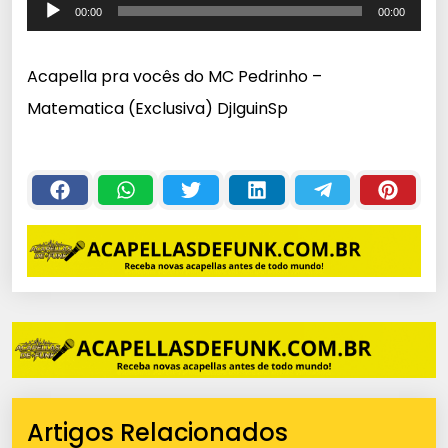
T
00:00
00:00
o
c
Acapella pra vocês do MC Pedrinho –
a
Matematica (Exclusiva) DjIguinSp
d
o
r
d
e
á
u
d
i
o
Artigos Relacionados