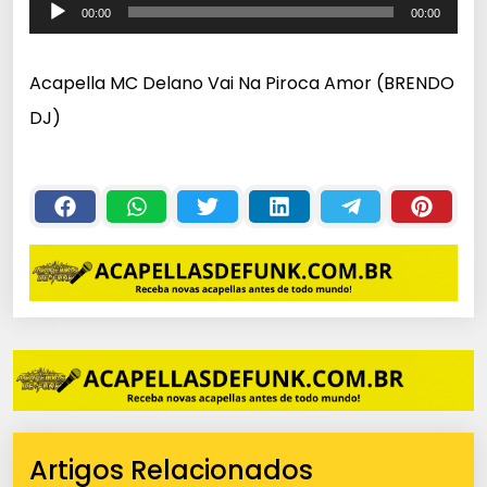
T
00:00
00:00
o
c
Acapella MC Delano Vai Na Piroca Amor (BRENDO
a
DJ)
d
o
r
d
e
á
u
d
i
o
Artigos Relacionados