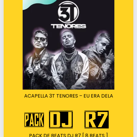
ACAPELLA 3T TENORES – EU ERA DELA
PACK DE BEATS DJ R7 [ 8 BEATS ]