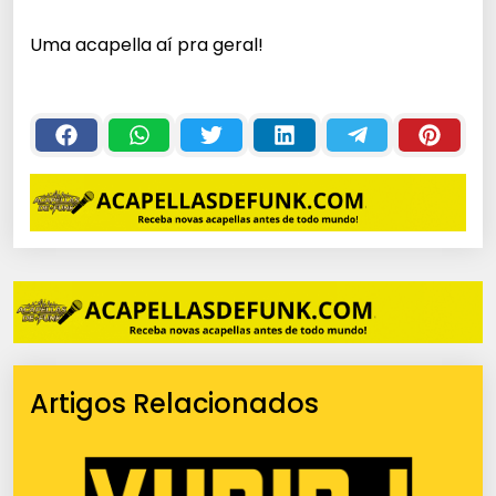
c
Uma acapella aí pra geral!
a
d
o
r
d
e
á
u
d
i
o
Artigos Relacionados