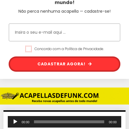
mundo!
Não perca nenhuma acapella — cadastre-se!
Concordo com a Política de Privacidade.
CADASTRAR AGORA!
T
00:00
00:00
o