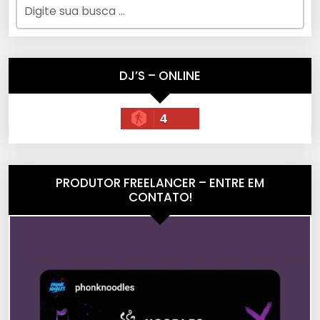
DJ’S – ONLINE
4
PRODUTOR FREELANCER – ENTRE EM
CONTATO!