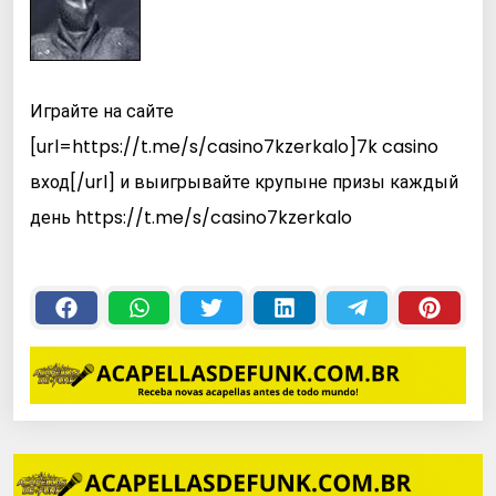
Играйте на сайте
[url=https://t.me/s/casino7kzerkalo]7k casino
вход[/url] и выигрывайте крупыне призы каждый
день https://t.me/s/casino7kzerkalo