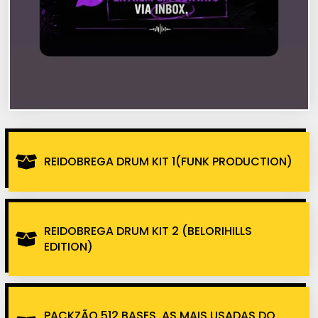
REIDOBREGA DRUM KIT 1(FUNK PRODUCTION)
REIDOBREGA DRUM KIT 2 (BELORIHILLS
EDITION)
PACKZÃO 512 BASES, AS MAIS USADAS DO