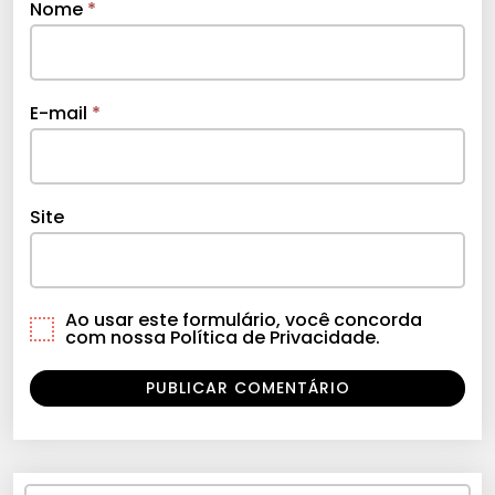
Nome
*
E-mail
*
Site
Ao usar este formulário, você concorda
com nossa Política de Privacidade.