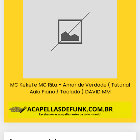
MC Kekel e MC Rita – Amor de Verdade ( Tutorial
Aula Piano / Teclado ) DAVID MM