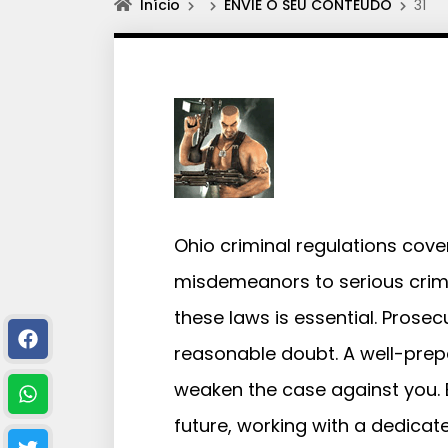
Início
ENVIE O SEU CONTEÚDO
31
Ohio criminal regulations cove
misdemeanors to serious crime
these laws is essential. Pros
reasonable doubt. A well-pre
weaken the case against you. 
future, working with a dedicate