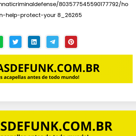
innaticriminaldefense/803577545590177792/ho
an-help-protect-your 8_26265