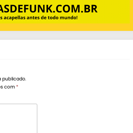
 publicado.
os com
*