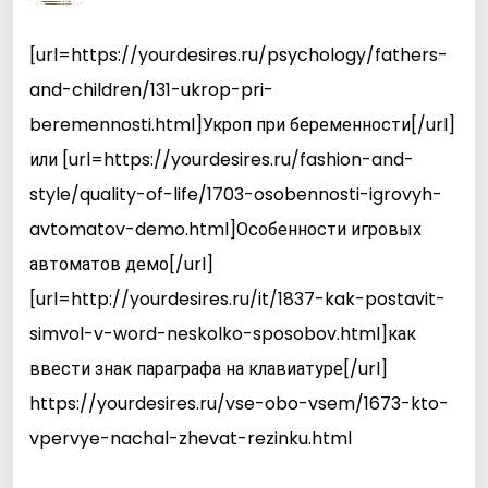
[url=https://yourdesires.ru/psychology/fathers-
and-children/131-ukrop-pri-
beremennosti.html]Укроп при беременности[/url]
или [url=https://yourdesires.ru/fashion-and-
style/quality-of-life/1703-osobennosti-igrovyh-
avtomatov-demo.html]Особенности игровых
автоматов демо[/url]
[url=http://yourdesires.ru/it/1837-kak-postavit-
simvol-v-word-neskolko-sposobov.html]как
ввести знак параграфа на клавиатуре[/url]
https://yourdesires.ru/vse-obo-vsem/1673-kto-
vpervye-nachal-zhevat-rezinku.html