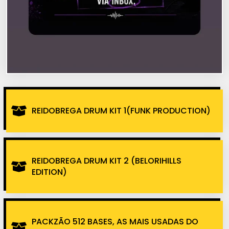
REIDOBREGA DRUM KIT 1(FUNK PRODUCTION)
REIDOBREGA DRUM KIT 2 (BELORIHILLS
EDITION)
PACKZÃO 512 BASES, AS MAIS USADAS DO