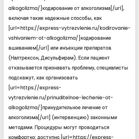
alkogolizma/]кодирование от алкоголизма[/url],
включая такие надежные способы, как
[url=https://express-vytrezvlenie.ru/kodirovanie-
vshivaniem-ot-alkogolizma/]кодирование
вшиванием[/url] или инъекции препаратов
(Налтрексон, Дисульфирам). Если пациент
отказывается признавать проблему, специалисты
подскажут, как организовать
[url=https://express-
vytrezvlenie.ru/prinuditelnoe-lechenie-ot-
alkogolizma/]принудительное лечение от
алкоголизма[/url] (интервенцию) законными
методами. Процедуры могут проводиться
комфортно: доступно [url=https://express-