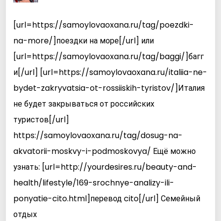
[url=https://samoylovaoxana.ru/tag/poezdki-
na-more/]поездки на море[/url] или
[url=https://samoylovaoxana.ru/tag/baggi/]багг
и[/url] [url=https://samoylovaoxana.ru/italiia-ne-
bydet-zakryvatsia-ot-rossiiskih-tyristov/]Италия
не будет закрываться от российских
туристов[/url]
https://samoylovaoxana.ru/tag/dosug-na-
akvatorii-moskvy-i-podmoskovya/ Ещё можно
узнать: [url=http://yourdesires.ru/beauty-and-
health/lifestyle/169-srochnye-analizy-ili-
ponyatie-cito.html]перевод cito[/url] Семейный
отдых