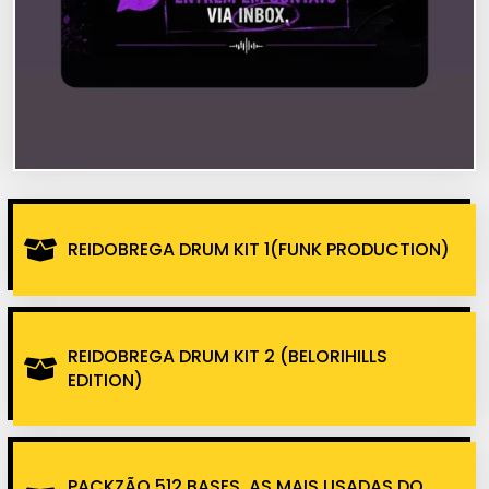
REIDOBREGA DRUM KIT 1(FUNK PRODUCTION)
REIDOBREGA DRUM KIT 2 (BELORIHILLS
EDITION)
PACKZÃO 512 BASES, AS MAIS USADAS DO