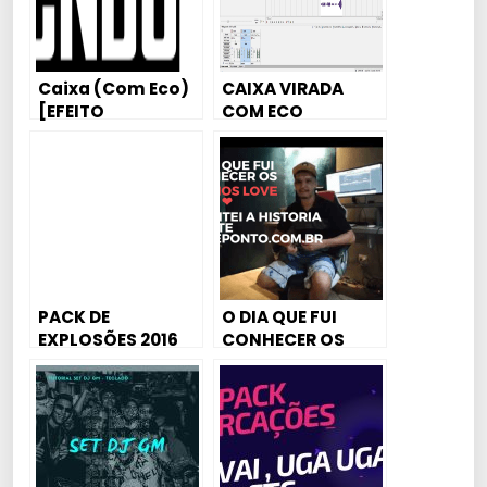
Caixa (Com Eco)
CAIXA VIRADA
[EFEITO
COM ECO
2015]BRENDO DJ
PACK DE
O DIA QUE FUI
EXPLOSÕES 2016
CONHECER OS
STUDIOS LOVE
FUNK ❤️ , E CONTEI
A HISTORIA DO
SITE
KITDEPONTOS.CO
M.BR