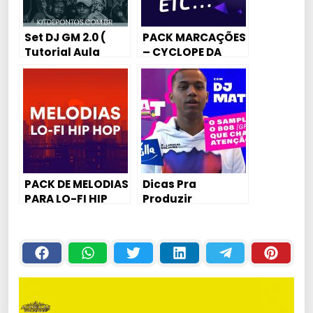
Set DJ GM 2.0 (
PACK MARCAÇÕES
Tutorial Aula
– CYCLOPE DA
Piano / Karaokê)
CAPITAL
PACK DE MELODIAS
Dicas Pra
PARA LO-FI HIP
Produzir
HOP VOL. 1
Trapfunk com o
DJ Matt-
D(KondZilla)