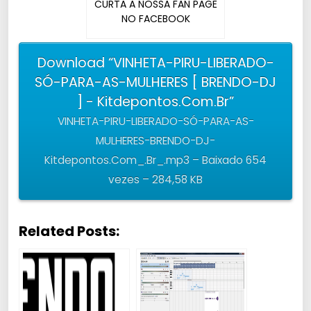
CURTA A NOSSA FAN PAGE
NO FACEBOOK
Download “VINHETA-PIRU-LIBERADO-
SÓ-PARA-AS-MULHERES [ BRENDO-DJ
] - Kitdepontos.Com.Br”
VINHETA-PIRU-LIBERADO-SÓ-PARA-AS-
MULHERES-BRENDO-DJ-
Kitdepontos.Com_.Br_.mp3 – Baixado 654
vezes – 284,58 KB
Related Posts: