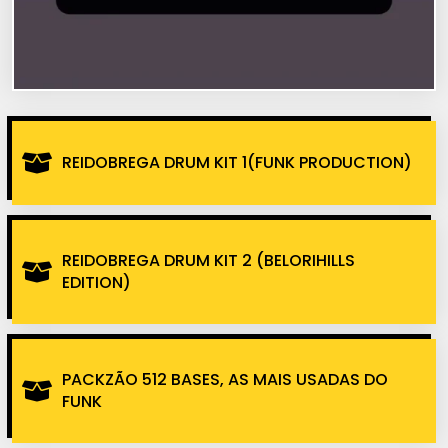
REIDOBREGA DRUM KIT 1(FUNK PRODUCTION)
REIDOBREGA DRUM KIT 2 (BELORIHILLS
EDITION)
PACKZÃO 512 BASES, AS MAIS USADAS DO
FUNK