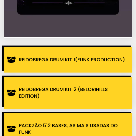
REIDOBREGA DRUM KIT 1(FUNK PRODUCTION)
REIDOBREGA DRUM KIT 2 (BELORIHILLS
EDITION)
PACKZÃO 512 BASES, AS MAIS USADAS DO
FUNK