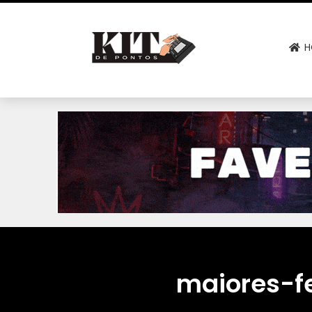
H
maiores-f