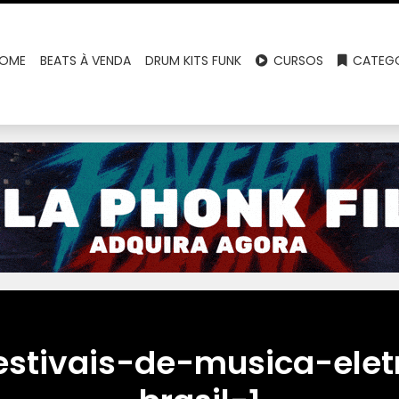
OME
BEATS À VENDA
DRUM KITS FUNK
CURSOS
CATEGO
estivais-de-musica-elet