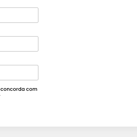
cê concorda com
.