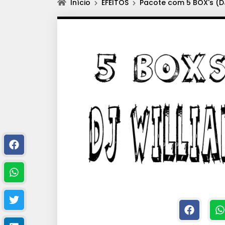
Início
EFEITOS
Pacote com 5 BOX's (DJ