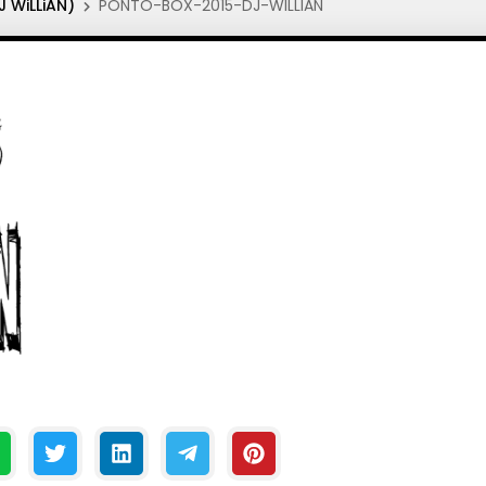
 WiLLiAN)
PONTO-BOX-2015-DJ-WILLIAN