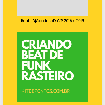
Beats DjGordinhoDaVP 2015 e 2016