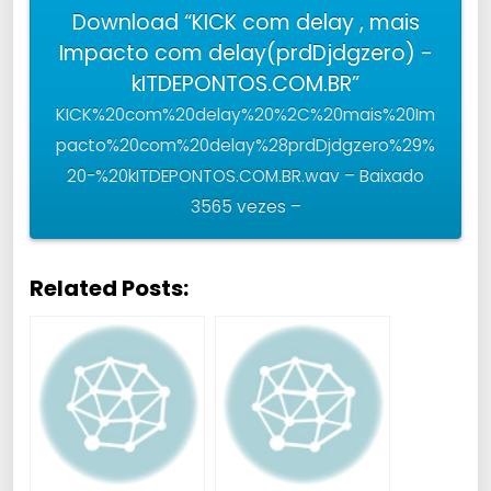
Download “KICK com delay , mais
Impacto com delay(prdDjdgzero) -
kITDEPONTOS.COM.BR”
KICK%20com%20delay%20%2C%20mais%20Im
pacto%20com%20delay%28prdDjdgzero%29%
20-%20kITDEPONTOS.COM.BR.wav – Baixado
3565 vezes –
Related Posts: