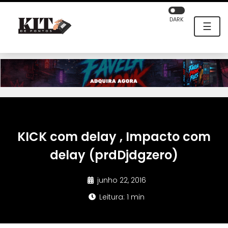
DARK
☰
KICK com delay , Impacto com
delay (prdDjdgzero)
junho 22, 2016
Leitura: 1 min