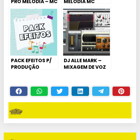
PRO MELODIA – MC
MELODIA MC
DELANO – NA
LIVINHO – FAZER
PONTA ELA FICA DJ
FALTA DJ DAVID
DAVI MM
MM
PACK EFEITOS P/
DJ ALLE MARK –
PRODUÇÃO
MIXAGEM DE VOZ
#1 (MC PAULIN DA
CAPITAL)￼