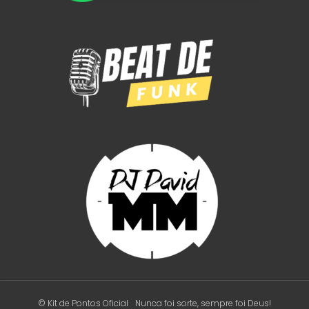
© Kit de Pontos Oficial
Nunca foi sorte, sempre foi Deus!