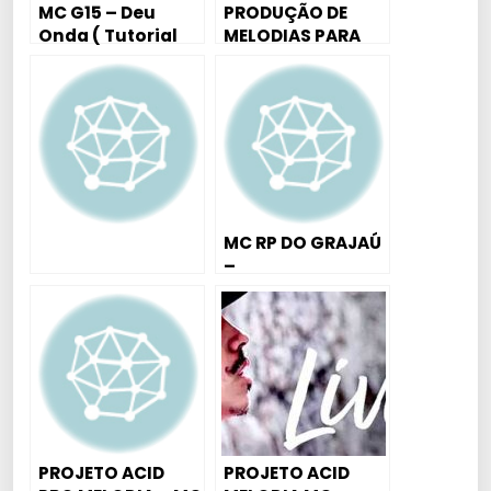
MC G15 – Deu
PRODUÇÃO DE
Onda ( Tutorial
MELODIAS PARA
Aula Piano /
DJS & MCS DJ
Teclado )
DAVID MM
MC RP DO GRAJAÚ
–
FREQUENTEMENTE
PROD.
KITDEPONTOS &
DAVID MM
PROJETO ACID
PROJETO ACID