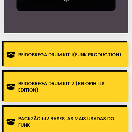
REIDOBREGA DRUM KIT 1(FUNK PRODUCTION)
REIDOBREGA DRUM KIT 2 (BELORIHILLS
EDITION)
PACKZÃO 512 BASES, AS MAIS USADAS DO
FUNK