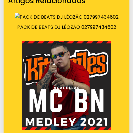
Artigos Relacionados
PACK DE BEATS DJ LÉOZÃO 027997434602