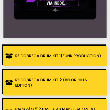
REIDOBREGA DRUM KIT 1(FUNK PRODUCTION)
REIDOBREGA DRUM KIT 2 (BELORIHILLS
EDITION)
PACKZÃO 512 BASES, AS MAIS USADAS DO