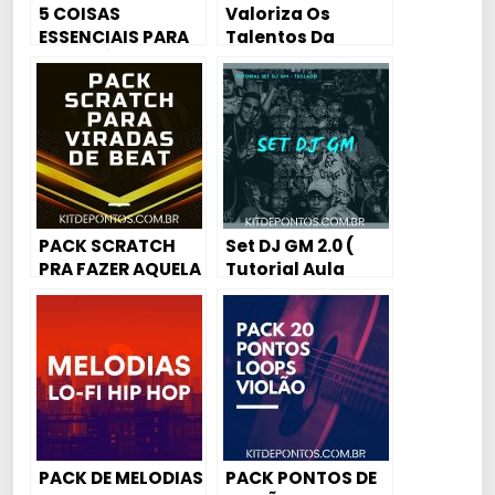
5 COISAS
Valoriza Os
ESSENCIAIS PARA
Talentos Da
UM ESTÚDIO
Quebrada –
Lições De Vida
com Lindão e
Caneta
PACK SCRATCH
Set DJ GM 2.0 (
PRA FAZER AQUELA
Tutorial Aula
VIRADA MAROTA
Piano / Karaokê)
NO BEAT 😜
PACK DE MELODIAS
PACK PONTOS DE