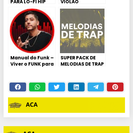
PARA LO-FI HIP
VIOLÃO
HOP VOL. 1
Manual do Funk –
SUPER PACK DE
Viver o FUNK para
MELODIAS DE TRAP
viver do FUNK
ESTILO MATUÊ,
TRAVIS SCOTT E
YOUNG THUG