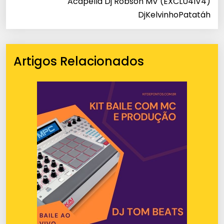
Acapella Dj Robson MV (EXCLU4IV4)
DjKelvinhoPatatáh
Artigos Relacionados