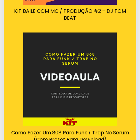
KIT BAILE COM MC / PRODUÇÃO #2 – DJ TOM
BEAT
Como Fazer Um 808 Para Funk / Trap No Serum
(Com Preset Para Download)