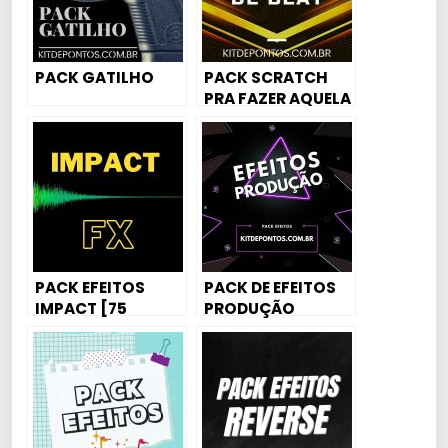
PACK GATILHO
PACK SCRATCH
PRA FAZER AQUELA
VIRADA MAROTA
NO BEAT 😜
PACK EFEITOS
PACK DE EFEITOS
IMPACT [75
PRODUÇÃO
SAMPLES] MUITO
USADO NO INÍCIO
DAS PRODUÇÕES