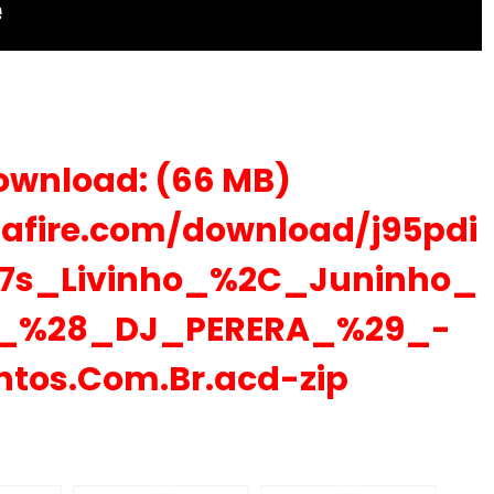
ownload: (66 MB)
afire.com/download/j95pdi
7s_Livinho_%2C_Juninho_
t_%28_DJ_PERERA_%29_-
ntos.Com.Br.acd-zip