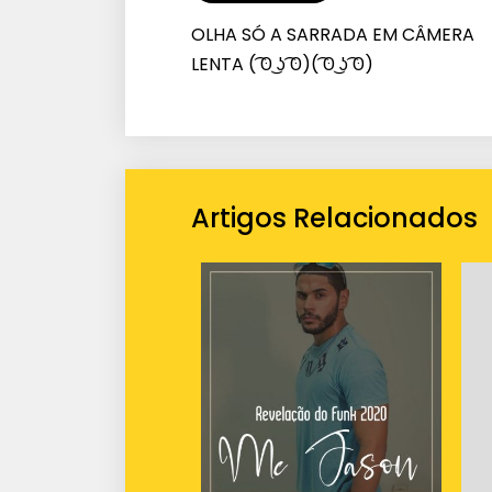
OLHA SÓ A SARRADA EM CÂMERA
LENTA ( ͡ʘ ͜ʖ ͡ʘ)( ͡ʘ ͜ʖ ͡ʘ)
Artigos Relacionados