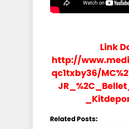
Link D
http://www.medi
qc1txby36/MC%2
JR_%2C_Belle
_Kitdepo
Related Posts: