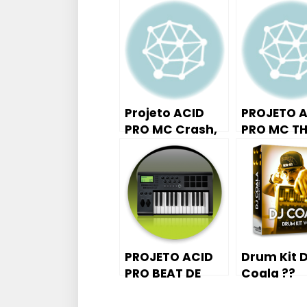
Projeto ACID
PROJETO 
PRO MC Crash,
PRO MC TH
MC Tan part.
PELO E NA 
MC Dudinha –
PROD dIE
Evolução Do
fERREIRA
Romano (DJ
Carlinhos Da
S.R)
PROJETO ACID
Drum Kit 
PRO BEAT DE
Coala ??
FORRO