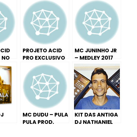
ACID
PROJETO ACID
MC JUNINHO JR
 NO
PRO EXCLUSIVO
– MEDLEY 2017
PELE
PRODUÇÃO DO
PROD.
GO
SITE MC CAROL
KITDEPONTOS
PÉCORA,MC
???? ??
NOVIN , MC DL –
VEM SENTANDO
DJ
MC DUDU – PULA
KIT DAS ANTIGA
PULA PROD.
DJ NATHANIEL
KITDEPONTOS
TERROR DO
SAMPLE