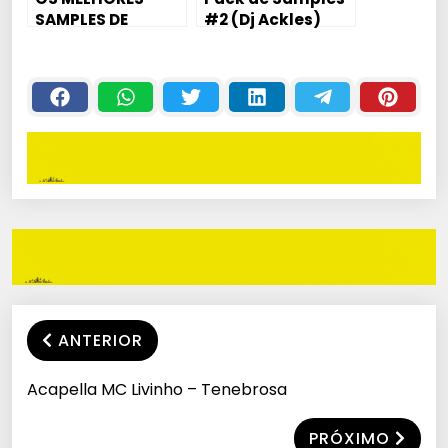
SAMPLES DE
#2 (Dj Ackles)
BERIMBAU PARA
PRODUÇÃO DE
BEATS 2017 (▀̿Ĺ̯▀̿ ̿)
ANTERIOR
Acapella MC Livinho – Tenebrosa
PRÓXIMO