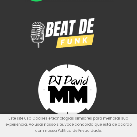
Este site usa Cookies e tecnologias similares para melhorar sua
experiência. Ao usar nosso site, você concorda que está de acordo
com nossa Política de Privacidade.
© Kit de Pontos Oficial
Nunca foi sorte, sempre foi Deus!