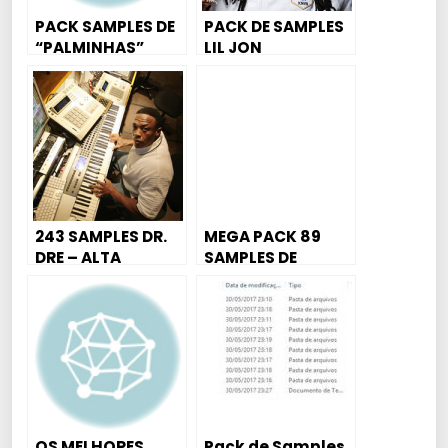
PACK SAMPLES DE
PACK DE SAMPLES
“PALMINHAS”
LIL JON
PARA PRODUÇÃO
DE BEATS
243 SAMPLES DR.
MEGA PACK 89
DRE – ALTA
SAMPLES DE
QUALIDADE ?
PERCUSSÃO ?
OS MELHORES
Pack de Samples