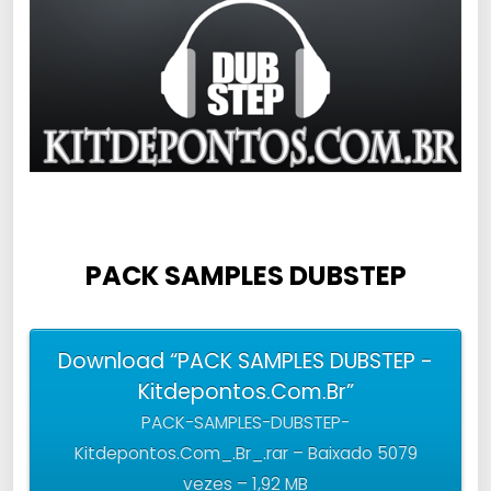
PACK SAMPLES DUBSTEP
Download “PACK SAMPLES DUBSTEP -
Kitdepontos.Com.Br”
PACK-SAMPLES-DUBSTEP-
Kitdepontos.Com_.Br_.rar – Baixado 5079
vezes – 1,92 MB