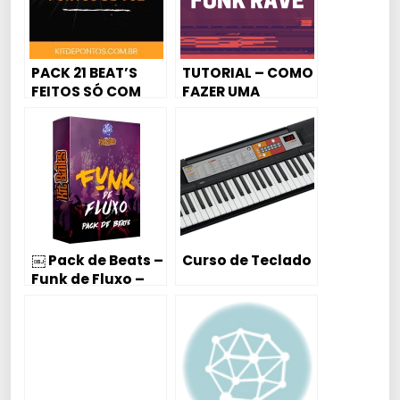
PACK 21 BEAT’S
TUTORIAL – COMO
FEITOS SÓ COM
FAZER UMA
PONTOS DE VOZ
ENTRADA DE FUNK
RAVE 🎹
￼ Pack de Beats –
Curso de Teclado
Funk de Fluxo –
Adquira Agora
Por Apenas R$
14,90