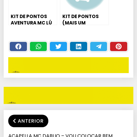
KIT DE PONTOS
KIT DE PONTOS
AVENTURA MC LÚ
(MAIS UM
(JR PROJECT)
POUQUINHO) MC
SANTINY – JR
PROJECT ?
ANTERIOR
ACAPELLA MC DABLIO – VOU COLOCAR BEM