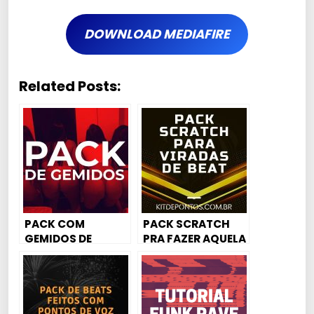
DOWNLOAD MEDIAFIRE
Related Posts:
PACK COM
PACK SCRATCH
GEMIDOS DE
PRA FAZER AQUELA
MULHERES PARA
VIRADA MAROTA
FUNK MANDELÃO,
NO BEAT 😜
FUNK RAVE,
MAGRÃO E
AGRESSIVO