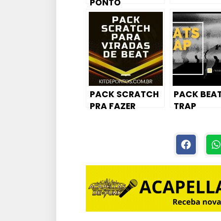
PONTO
MAESTRO DOS
FLUXOS +
PROJETO ACID
PRO DO PONTO
PACK SCRATCH
PACK BEAT
PRA FAZER
TRAP
AQUELA VIRADA
MAROTA NO
BEAT 😜