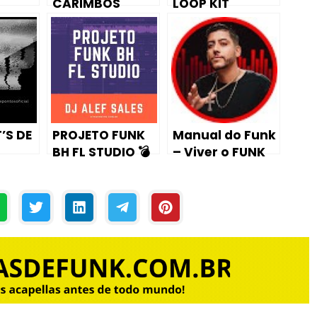
CARIMBOS
LOOP KIT
3TENORES
’S DE
PROJETO FUNK
Manual do Funk
BH FL STUDIO 💣
– Viver o FUNK
para viver do
FUNK