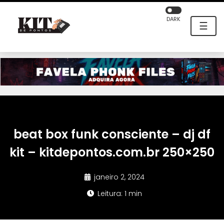
DARK
☰
beat box funk consciente – dj df
kit – kitdepontos.com.br 250×250
janeiro 2, 2024
Leitura: 1 min