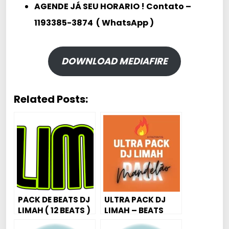
AGENDE JÁ SEU HORARIO ! Contato –
1193385-3874 ( WhatsApp )
DOWNLOAD MEDIAFIRE
Related Posts:
PACK DE BEATS DJ
ULTRA PACK DJ
LIMAH ( 12 BEATS )
LIMAH – BEATS
MANDELÃO 💣🚀🔥