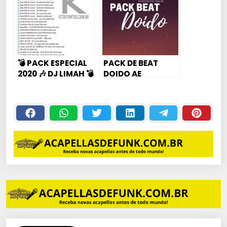
💣 PACK ESPECIAL
PACK DE BEAT
2020 🎶 DJ LIMAH 💣
DOIDO AE