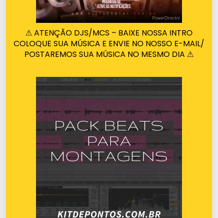
⚠ ATENÇÃO DJS/MCS – BAIXE NOSSA INTRO
COLOQUE SUA MÚSICA E ENVIE NO NOSSO E-MAIL/
POSTAREMOS SUA MÚSICA NO MESMO DIA ⚠