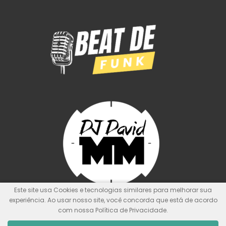
Este site usa Cookies e tecnologias similares para melhorar sua
experiência. Ao usar nosso site, você concorda que está de acordo
com nossa Política de Privacidade.
© Kit de Pontos Oficial
Nunca foi sorte, sempre foi Deus!