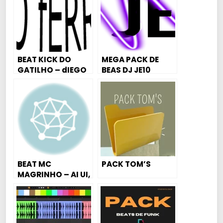
BEAT KICK DO
MEGA PACK DE
GATILHO – dIEGO
BEAS DJ JE10
fERREIRA
BEAT MC
PACK TOM’S
MAGRINHO – AI UI,
QUE BUNDA (DJ
MIMO PROD.)
[BEAT MIL GRAU]