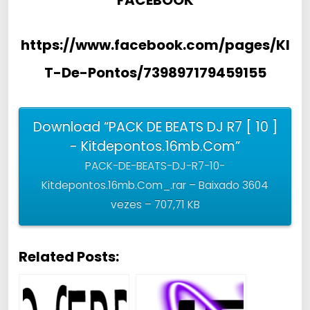
https://www.facebook.com/pages/KI
T-De-Pontos/739897179459155
Download “PACK DE BEATS DJ R7 [ 10 ]
- Kitdepontos.16mb.Com”
PACK-DE-BEATS-DJ-R7-10-
Kitdepontos.16mb.Com_.rar – Baixado 3604
vezes – 707,71 KB
Related Posts: