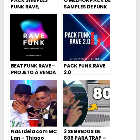
PACK SAMPLES
O MELHOR PACK DE
FUNK RAVE,
SAMPLES DE FUNK
MANDELA
MANDELÃO 2022
EM ALTA
QUALIDADE –
DOWNLOAD
GRÁTIS
BEAT FUNK RAVE –
PACK FUNK RAVE
PROJETO À VENDA
2.0
Nas Ideia com MC
3 SEGREDOS DE
Lan – Thiago
808 PARA TRAP –