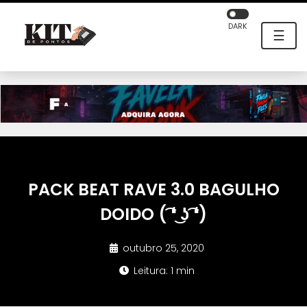
DARK
☰
PACK BEAT RAVE 3.0 BAGULHO
DOIDO ( ͡❛ ͜ʖ ͡❛)
outubro 25, 2020
Leitura: 1 min