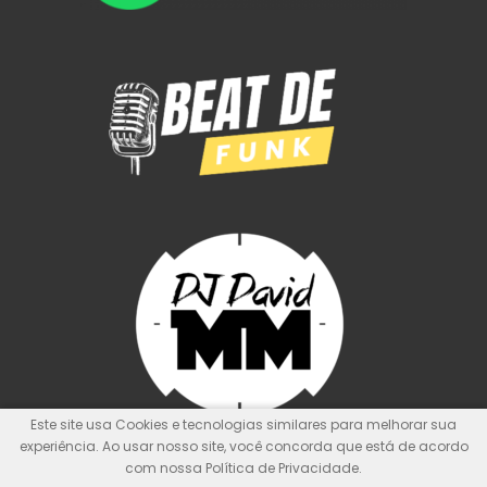
Este site usa Cookies e tecnologias similares para melhorar sua
experiência. Ao usar nosso site, você concorda que está de acordo
com nossa Política de Privacidade.
© Kit de Pontos Oficial
Nunca foi sorte, sempre foi Deus!