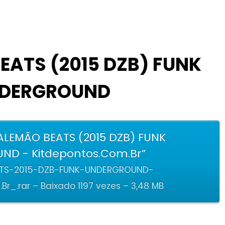
EATS (2015 DZB) FUNK
DERGROUND
ALEMÃO BEATS (2015 DZB) FUNK
D - Kitdepontos.Com.Br”
TS-2015-DZB-FUNK-UNDERGROUND-
r_.rar – Baixado 1197 vezes – 3,48 MB