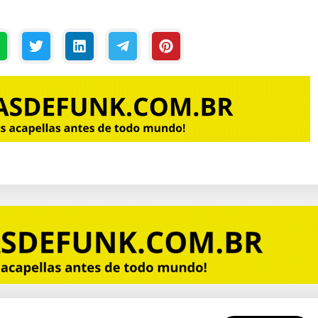
Mc Menor MR –
 2019
Dominar o
Mundo