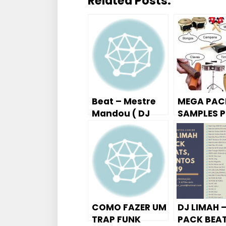
Related Posts:
Beat – Mestre
MEGA PAC
Mandou ( DJ
SAMPLES 
KIRIN )
INDIANOS 
SAMPLES D
ALTA
QUALIDADE
COMO FAZER UM
DJ LIMAH 
TRAP FUNK
PACK BEAT