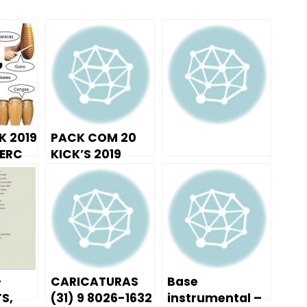
K 2019
PACK COM 20
PERC
KICK’S 2019
( 228
E
 )
–
CARICATURAS
Base
S,
(31) 9 8026-1632
instrumental –