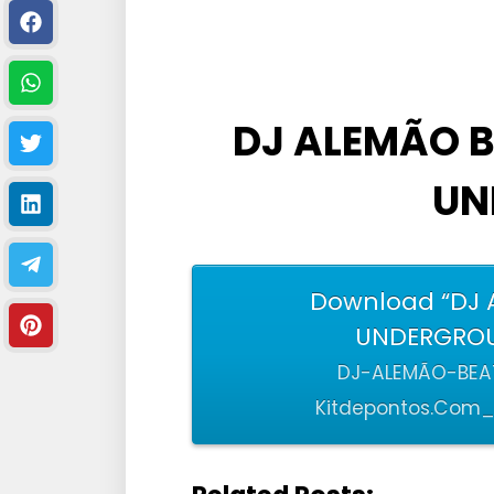
DJ ALEMÃO B
UN
Download “DJ 
UNDERGROUN
DJ-ALEMÃO-BEA
Kitdepontos.Com_.B