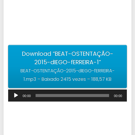
c
a
d
o
r
d
Download “BEAT-OSTENTAÇÃO-
e
2015-dIEGO-fERREIRA-1”
á
BEAT-OSTENTAÇÃO-2015-dIEGO-fERREIRA-
u
1.mp3 – Baixado 2415 vezes – 188,57 KB
d
i
T
o
00:00
00:00
o
c
a
d
o