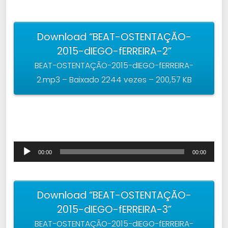
r
d
Download “BEAT-OSTENTAÇÃO-
e
2015-dIEGO-fERREIRA-2”
á
BEAT-OSTENTAÇÃO-2015-dIEGO-fERREIRA-
u
2.mp3 – Baixado 2244 vezes – 200,57 KB
d
i
o
T
00:00
00:00
o
c
Download “BEAT-OSTENTAÇÃO-
a
2015-dIEGO-fERREIRA-3”
d
BEAT-OSTENTAÇÃO-2015-dIEGO-fERREIRA-