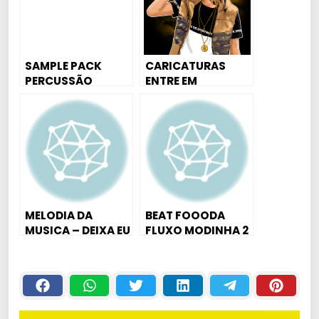
SAMPLE PACK
CARICATURAS
PERCUSSÃO
ENTRE EM
2018/2019 –
CONTATO
PRODUÇÃO DE
BEATS
MELODIA DA
BEAT FOOODA
MUSICA – DEIXA EU
FLUXO MODINHA 2
TE CHAMAR DE MEU
– PERCUSSÕES E
AMOR – ALDAIR
KICKS (DJ JHOWN
PLAYBOY (DJ
BEAT)
JHOWN BEAT)