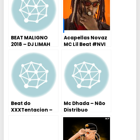
BEAT MALIGNO
Acapellas Novaz
2018 – DJ LIMAH
MC Lil Beat #NVI
2018 (DJ Kelvinho
Patatáh)
Beat do
Mc Dhada – Não
XXXTentacion –
Distribuo
DJ Limah (
Simpatia 2018
Exclusivo ) 2018