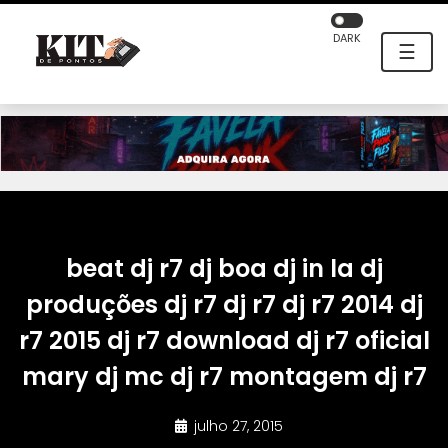
DARK
☰
beat dj r7 dj boa dj in la dj
produções dj r7 dj r7 dj r7 2014 dj
r7 2015 dj r7 download dj r7 oficial
mary dj mc dj r7 montagem dj r7
julho 27, 2015