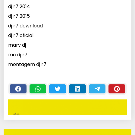
dj r7 2014
dj r7 2015
dj r7 download
dj r7 oficial
mary dj
mc dj r7
montagem dj r7