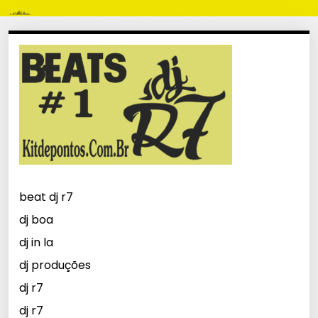
beat dj r7
dj boa
dj in la
dj produções
dj r7
dj r7