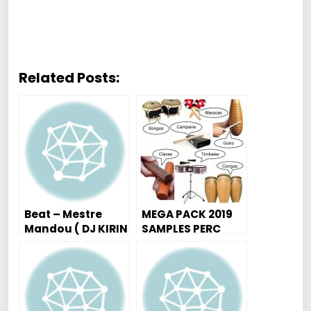
Related Posts:
Beat – Mestre
MEGA PACK 2019
Mandou ( DJ KIRIN
SAMPLES PERC
)
INDIANOS ( 228
SAMPLES DE ALTA
QUALIDADE )