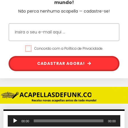
mundo!
Não perca nenhuma acapella — cadastre-se!
Concordo com a Política de Privacidade.
CADASTRAR AGORA!
T
00:00
00:00
o