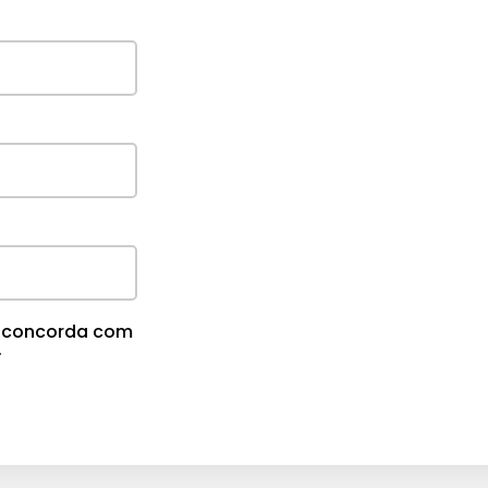
cê concorda com
.