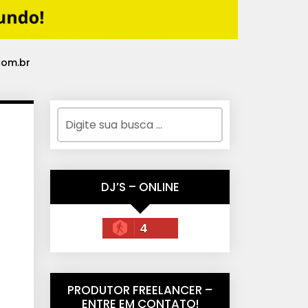
com.br
DJ’S – ONLINE
4
PRODUTOR FREELANCER –
ENTRE EM CONTATO!