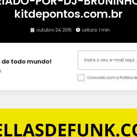
RIADO-POR-DJ-BRUNINH
kitdepontos.com.br
outubro 24, 2015
Leitura: 1 min
 de todo mundo!
!
Concordo com a Política de