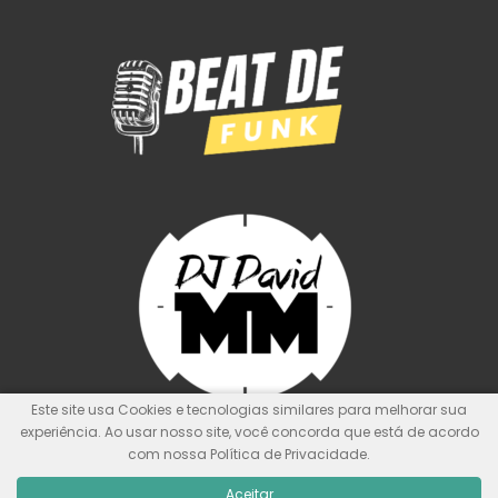
Este site usa Cookies e tecnologias similares para melhorar sua
experiência. Ao usar nosso site, você concorda que está de acordo
com nossa Política de Privacidade.
© Kit de Pontos Oficial
Nunca foi sorte, sempre foi Deus!
Aceitar