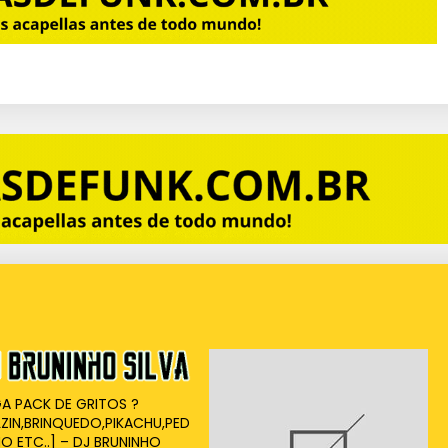
A PACK DE GRITOS ?
LZIN,BRINQUEDO,PIKACHU,PED
HO ETC..] – DJ BRUNINHO