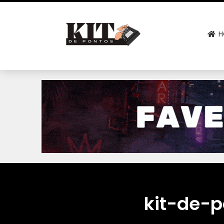
H
kit-de-