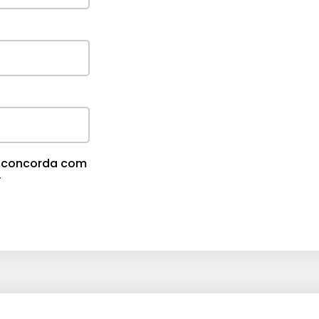
cê concorda com
.