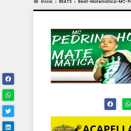
Início
BEATS
Beat-Matemática-MC-P