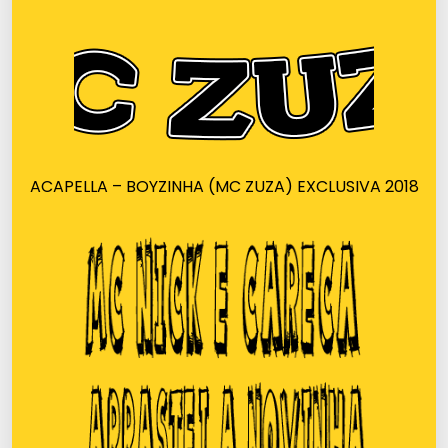
ACAPELLA – BOYZINHA (MC ZUZA) EXCLUSIVA 2018