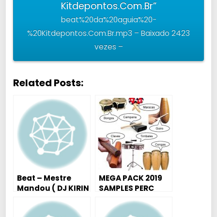
Kitdepontos.Com.Br”
beat%20da%20aguia%20-
%20Kitdepontos.Com.Br.mp3 – Baixado 2423
vezes –
Related Posts:
Beat – Mestre
MEGA PACK 2019
Mandou ( DJ KIRIN
SAMPLES PERC
)
INDIANOS ( 228
SAMPLES DE ALTA