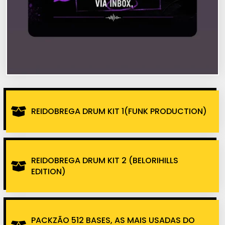
REIDOBREGA DRUM KIT 1(FUNK PRODUCTION)
REIDOBREGA DRUM KIT 2 (BELORIHILLS
EDITION)
PACKZÃO 512 BASES, AS MAIS USADAS DO