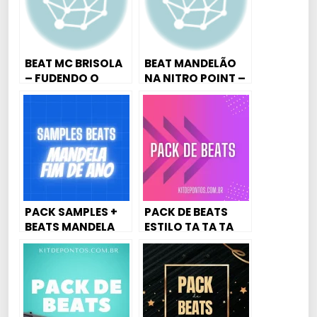
BEAT MC BRISOLA
BEAT MANDELÃO
– FUDENDO O
NA NITRO POINT –
PSCICOLOGICO DJ
By ReiDoBrega
GBR
PACK SAMPLES +
PACK DE BEATS
BEATS MANDELA
ESTILO TA TA TA
FIM DE ANO
[47BEATS]