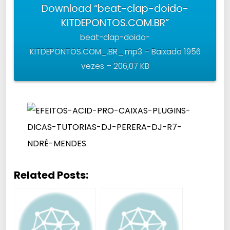
Download “beat-clap-doido-
KITDEPONTOS.COM.BR”
beat-clap-doido-
KITDEPONTOS.COM_.BR_.mp3 – Baixado 1956
vezes – 206,07 KB
Related Posts: