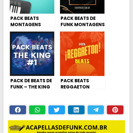
PACK BEATS
PACK BEATS DE
MONTAGENS
FUNK MONTAGENS
NATAL & ANO
2022 – SÓ DE VOZ
NOVO
[PACK 40 BEATS]
PACK DE BEATS DE
PACK BEATS
FUNK – THE KING
REGGAETON
#1