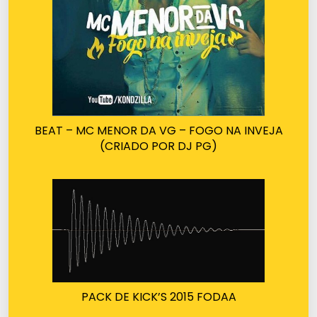
BEAT – MC MENOR DA VG – FOGO NA INVEJA
(CRIADO POR DJ PG)
PACK DE KICK’S 2015 FODAA