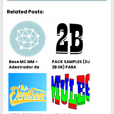
Related Posts:
Base MC MM –
PACK SAMPLES (DJ
Adestrador de
2B SR) PARA
Cadela Solta Na
CRIAÇÃO DE BEATS
Banguela 2016 (
ANTIGOS
SamyDj )