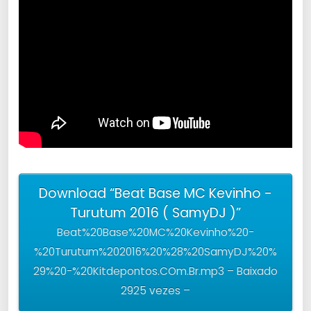
Download “Beat Base MC Kevinho -
Turutum 2016 ( SamyDJ )”
Beat%20Base%20MC%20Kevinho%20-
%20Turutum%202016%20%28%20SamyDJ%20%
29%20-%20Kitdepontos.COm.Br.mp3 – Baixado
2925 vezes –