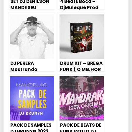
SET DJ DENILSON
4 Beats Boca –
MANDE SEU
DjMuleque Prod
CARIMBO 88 9
97284989
DJ PERERA
DRUM KIT – BREGA
Mostrando
FUNK ( O MELHOR
SEGREDO de
DO ANO ) ( DRUM
AFINAÇÃO DE VOZ
KIT DE NATAL ) (
– Menor da VG
M1noBEAT )
PACK DE SAMPLES
PACK DE BEATS DE
DJ BRUNYN 2022
FUNK ESTILO DJ