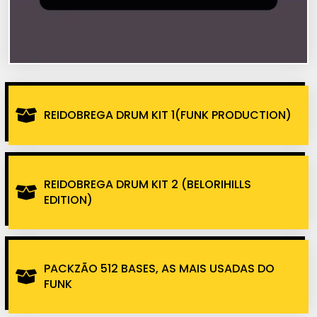
REIDOBREGA DRUM KIT 1(FUNK PRODUCTION)
REIDOBREGA DRUM KIT 2 (BELORIHILLS
EDITION)
PACKZÃO 512 BASES, AS MAIS USADAS DO
FUNK