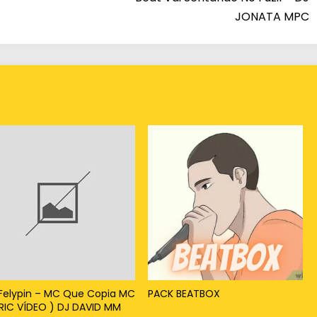
JONATA MPC
u
d
i
m
i
n
u
i
r
o
v
o
l
Felypin – MC Que Copia MC
PACK BEATBOX
u
YRIC VÍDEO ) DJ DAVID MM