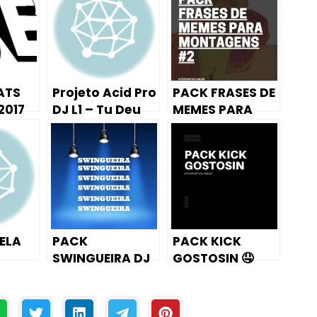
r
a
c
i
ATS
Projeto Acid Pro
PACK FRASES DE
m
2017
DJ L1 – Tu Deu
MEMES PARA
a
Pra Quantos Em
MONTAGENS #2
o
u
p
a
r
ELA
PACK
PACK KICK
a
SWINGUEIRA DJ
GOSTOSIN 🤤
b
 DE
JONATAN
a
i