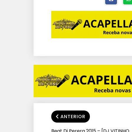
ANTERIOR
Beat Dj Perera 2015 – [DJ VITINHO