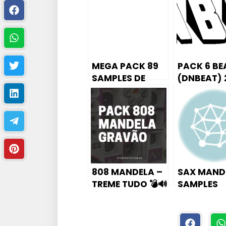
i
o
MEGA PACK 89
PACK 6 BE
SAMPLES DE
(DNBEAT) 
PERCUSSÃO ?
808 MANDELA –
SAX MAND
TREME TUDO 💣🔊
SAMPLES
PRODUÇÃO
BEATS