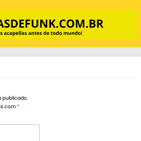
m
e
.
 publicado.
os com
*