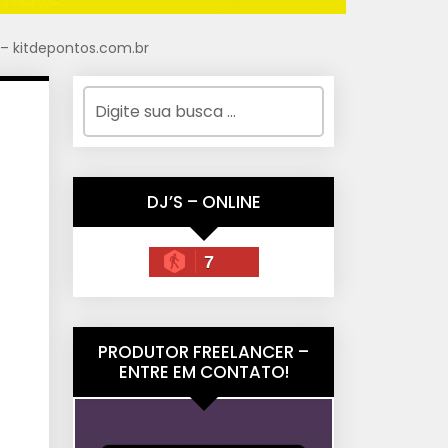
 – kitdepontos.com.br
DJ’S – ONLINE
7
PRODUTOR FREELANCER –
ENTRE EM CONTATO!