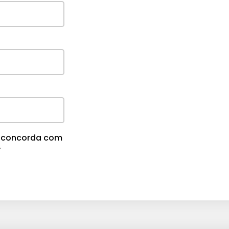
cê concorda com
.