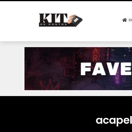
H
acapel