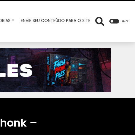
RIAS
ENVIE SEU CONTEÚDO PARA O SITE
DARK
phonk –